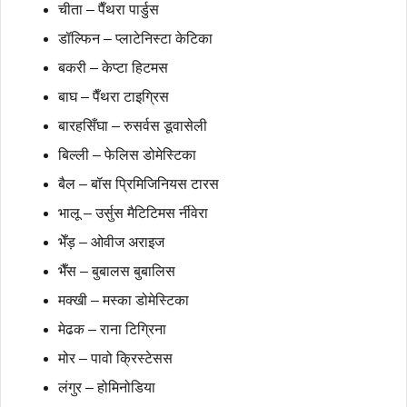
चीता – पैँथरा पार्डुस
डॉल्फिन – प्लाटेनिस्टा केटिका
बकरी – केप्टा हिटमस
बाघ – पैँथरा टाइग्रिस
बारहसिँघा – रुसर्वस डूवासेली
बिल्ली – फेलिस डोमेस्टिका
बैल – बॉस प्रिमिजिनियस टारस
भालू – उर्सुस मैटिटिमस र्नीवेरा
भेँड़ – ओवीज अराइज
भैँस – बुबालस बुबालिस
मक्खी – मस्का डोमेस्टिका
मेढक – राना टिग्रिना
मोर – पावो क्रिस्टेसस
लंगुर – होमिनोडिया