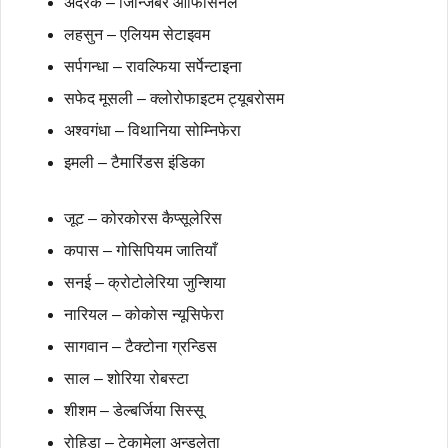
अदरक – जिन्जिबर आफिसिनेल
लहसुन – एलियम सेटाइवम
सर्पगन्धा – रावल्फिया सर्पेन्टाइना
सफेद मूसली – क्लोरोफाइटम ट्यूबरोसम
अश्वगंधा – विथानिया सोम्निफेरा
इमली – टैमारिंडस इंडिका
जूट – कोरकोरस कैप्सूलेरिस
कपास – गोसिपियम जातियाँ
सनई – क्रोटोलेरिया जुन्शिया
नारियल – कोकोस न्यूसिफेरा
सागवान – टैक्टोना ग्रन्डिस
साल – शोरिया रोबस्टा
शीशम – डेल्बर्जिया सिस्सू
रोहिड़ा – टेकामेला अन्डुलेता