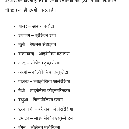
पर अध्ययन करता है, तब वो उनके वैज्ञानिक नाम (Scientific Names
Hindi) का ही उपयोग करता है।
गाजर – डाकस करौटा
शलजम – ब्रेसिका रापा
मूली – रेफेनस सेटाइवम
शकरकन्द – आइपोमिया बटाटास
आलू – सोलेनम ट्यूबरोसम
अरबी – कोलोकेसिया एस्कुलेंटा
पालक – स्पाइनेसिया ओलेरेसिया
मेथी – टाइगोनेला फोइनमग्रिकम
बथुआ – चिनोपोडियम एल्बम
फूल गोभी – ब्रैसिका ओलेसरेसिया
टमाटर – लाइपर्सिकोन एस्कुलेन्टम
बैंगन – सोलेनम मेलोन्जिना