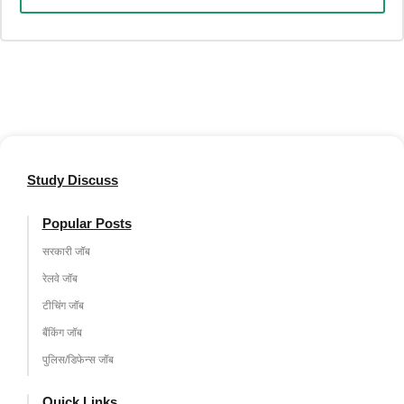
Study Discuss
Popular Posts
सरकारी जॉब
रेलवे जॉब
टीचिंग जॉब
बैंकिंग जॉब
पुलिस/डिफेन्स जॉब
Quick Links