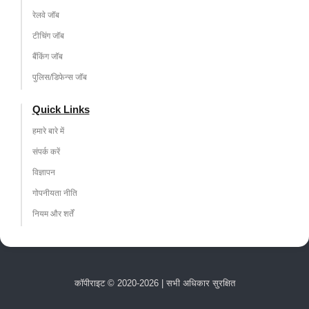
रेलवे जॉब
टीचिंग जॉब
बैंकिंग जॉब
पुलिस/डिफेन्स जॉब
Quick Links
हमारे बारे में
संपर्क करें
विज्ञापन
गोपनीयता नीति
नियम और शर्तें
कॉपीराइट © 2020-2026 | सभी अधिकार सुरक्षित