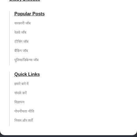
Popular Posts
सरकारी जॉब
रेलवे जॉब
टीचिंग जॉब
बैंकिंग जॉब
पुलिस/डिफेन्स जॉब
Quick Links
हमारे बारे में
संपर्क करें
विज्ञापन
गोपनीयता नीति
नियम और शर्तें