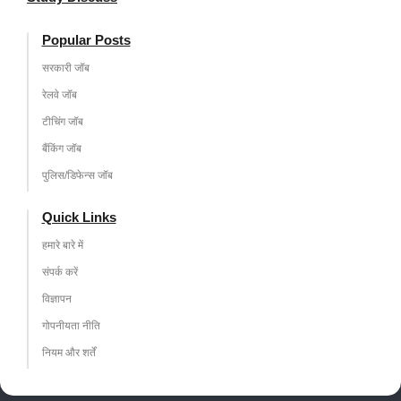
Popular Posts
सरकारी जॉब
रेलवे जॉब
टीचिंग जॉब
बैंकिंग जॉब
पुलिस/डिफेन्स जॉब
Quick Links
हमारे बारे में
संपर्क करें
विज्ञापन
गोपनीयता नीति
नियम और शर्तें