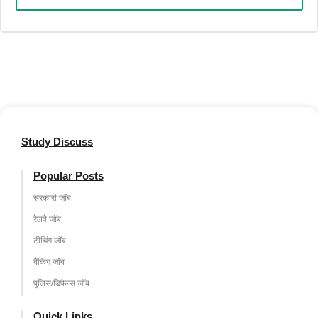
Study Discuss
Popular Posts
सरकारी जॉब
रेलवे जॉब
टीचिंग जॉब
बैंकिंग जॉब
पुलिस/डिफेन्स जॉब
Quick Links