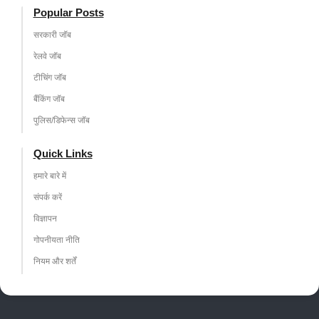
Popular Posts
सरकारी जॉब
रेलवे जॉब
टीचिंग जॉब
बैंकिंग जॉब
पुलिस/डिफेन्स जॉब
Quick Links
हमारे बारे में
संपर्क करें
विज्ञापन
गोपनीयता नीति
नियम और शर्तें