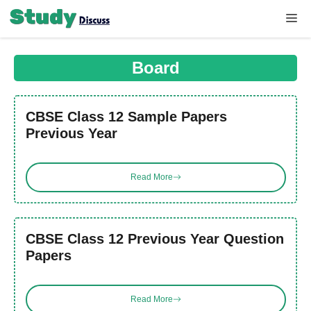
Skip
Me
to
content
Board
CBSE Class 12 Sample Papers
Previous Year
Read More
CBSE Class 12 Previous Year Question
Papers
Read More