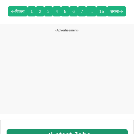
पिछला
1
2
3
4
5
6
7
…
15
अगला
-Advertisement-