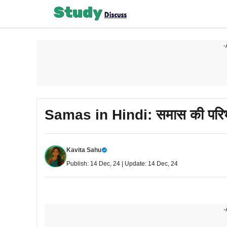
Skip
to
content
-
Samas in Hindi: समास की परिभ
Kavita Sahu
Publish: 14 Dec, 24 | Update: 14 Dec, 24
-