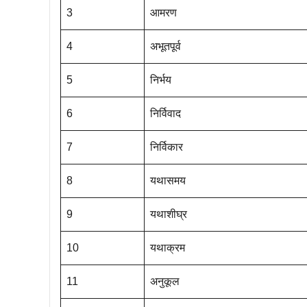
3
आमरण
4
अभूतपूर्व
5
निर्भय
6
निर्विवाद
7
निर्विकार
8
यथासमय
9
यथाशीघ्र
10
यथाक्रम
11
अनुकूल