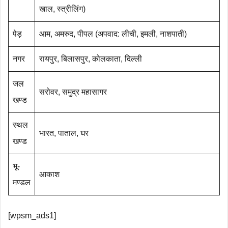
खाल, स्त्रीलिंग)
पेड़
आम, अमरुद, पीपल (अपवाद: लीची, इमली, नाशपाती)
नगर
रायपुर, बिलासपुर, कोलकाता, दिल्ली
जल
सरोवर, समुद्र महासागर
खण्ड
स्थल
भारत, पाताल, घर
खण्ड
भू-
आकाश
मण्डल
[wpsm_ads1]