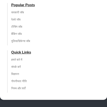
Popular Posts
सरकारी जॉब
रेलवे जॉब
टीचिंग जॉब
बैंकिंग जॉब
पुलिस/डिफेन्स जॉब
Quick Links
हमारे बारे में
संपर्क करें
विज्ञापन
गोपनीयता नीति
नियम और शर्तें