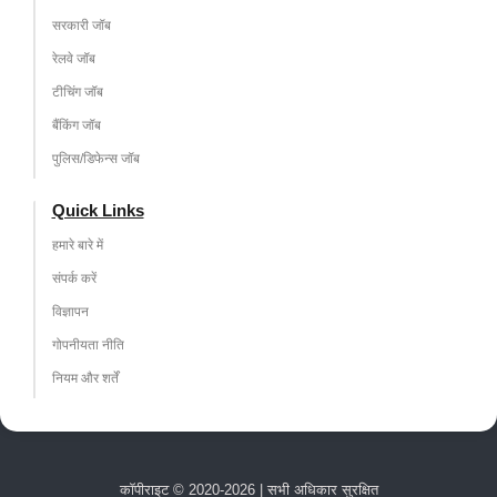
सरकारी जॉब
रेलवे जॉब
टीचिंग जॉब
बैंकिंग जॉब
पुलिस/डिफेन्स जॉब
Quick Links
हमारे बारे में
संपर्क करें
विज्ञापन
गोपनीयता नीति
नियम और शर्तें
कॉपीराइट © 2020-2026 | सभी अधिकार सुरक्षित