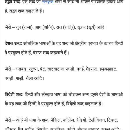
तद्भव शब्द:
ऐसे शब्द जो
संस्कृत
भाषा से सीधे ना आकर परिवर्तित होकर आये
हैं, तद्भव शब्द कहलाते हैं।
जैसे – नृप (राजा), आग (अग्नि), रात (रात्रि), सूरज (सूर्य) आदि।
देशज शब्द:
आंचलिक भाषाओं के वह शब्द जो क्षेत्रीय प्रभाव के कारण हिन्दी
मे प्रयुक्त होते हैं, देशज शब्द कहलाते हैं।
जैसे – गड़बड़, खुरपा, पेट, खटखटाना पगड़ी, मनई, मेहरारू, हड़बड़ाहट,
पगड़ी, गाड़ी, थैला आदि।
विदेशी शब्द:
हिन्दी और संस्कृत भाषा को छोड़कर अन्य दूसरे देशों के भाषाओ
के वह शब्द जो हिन्दी मे प्रयुक्त होते हैं, विदेशी शब्द कहलाते हैं।
जैसे – अंग्रेजी भाषा के शब्द: पैंसिल, कॉलेज, रेडियो, टेलीविजन, टिकट,
डॉक्टर, पैन, मशीन, सिगरेट, साइकिल, फोटो, बोतल डाक्टर, स्कूल आदि।