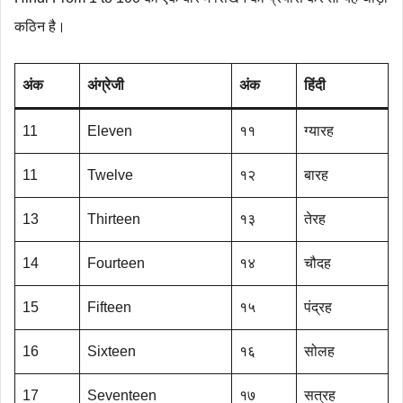
कठिन है।
अंक
अंग्रेजी
अंक
हिंदी
11
Eleven
११
ग्यारह
11
Twelve
१२
बारह
13
Thirteen
१३
तेरह
14
Fourteen
१४
चौदह
15
Fifteen
१५
पंद्रह
16
Sixteen
१६
सोलह
17
Seventeen
१७
सत्रह