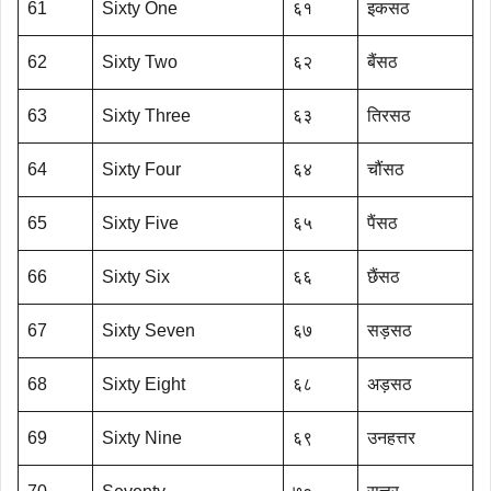
61
Sixty One
६१
इकसठ
62
Sixty Two
६२
बैंसठ
63
Sixty Three
६३
तिरसठ
64
Sixty Four
६४
चौंसठ
65
Sixty Five
६५
पैंसठ
66
Sixty Six
६६
छैंसठ
67
Sixty Seven
६७
सड़सठ
68
Sixty Eight
६८
अड़सठ
69
Sixty Nine
६९
उनहत्तर