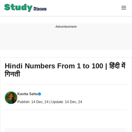
Skip
Me
to
content
-Advertisement-
Hindi Numbers From 1 to 100 | हिंदी में
गिनती
Kavita Sahu
Publish: 14 Dec, 24 | Update: 14 Dec, 24