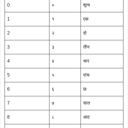
0
०
शून्य
1
१
एक
2
२
दो
3
३
तीन
4
४
चार
5
५
पांच
6
६
छः
7
७
सात
8
८
आठ