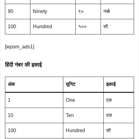
90
Ninety
९०
नब्बे
100
Hundred
१००
सौ
[wpsm_ads1]
हिंदी नंबर की इकाई
अंक
यूनिट
इकाई
1
One
एक
10
Ten
दस
100
Hundred
सौ