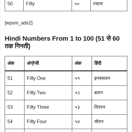
50
Fifty
५०
पचास
[wpsm_ads2]
Hindi Numbers From 1 to 100 (51 से 60
तक गिनती)
अंक
अंग्रेजी
अंक
हिंदी
51
Fifty One
५१
इनक्यावन
52
Fifty Two
५२
बावन
53
Fifty Three
५३
तिरपन
54
Fifty Four
५४
चौवन