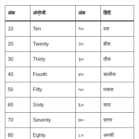
अंक
अंग्रेजी
अंक
हिंदी
10
Ten
१०
दस
20
Twenty
२०
बीस
30
Thirty
३०
तीस
40
Fourth
४०
चालीस
50
Fifty
५०
पचास
60
Sixty
६०
साठ
70
Seventy
७०
सत्तर
80
Eghty
८०
अस्सी