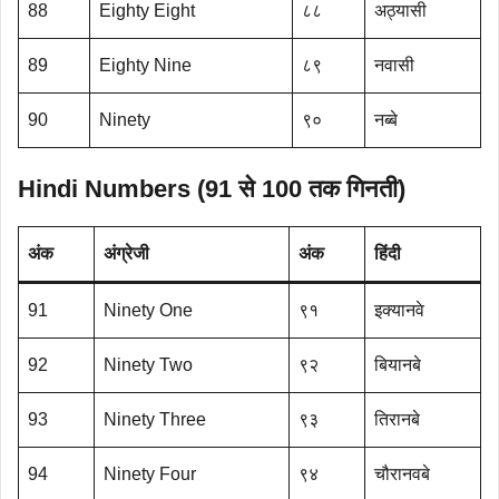
88
Eighty Eight
८८
अठ्यासी
89
Eighty Nine
८९
नवासी
90
Ninety
९०
नब्बे
Hindi Numbers (91 से 100 तक गिनती)
अंक
अंग्रेजी
अंक
हिंदी
91
Ninety One
९१
इक्यानवे
92
Ninety Two
९२
बियानबे
93
Ninety Three
९३
तिरानबे
94
Ninety Four
९४
चौरानवबे