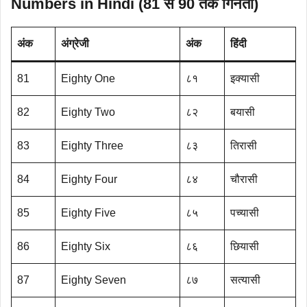
Numbers in Hindi (81 से 90 तक गिनती)
अंक
अंग्रेजी
अंक
हिंदी
81
Eighty One
८१
इक्यासी
82
Eighty Two
८२
बयासी
83
Eighty Three
८३
तिरासी
84
Eighty Four
८४
चौरासी
85
Eighty Five
८५
पच्यासी
86
Eighty Six
८६
छियासी
87
Eighty Seven
८७
सत्यासी