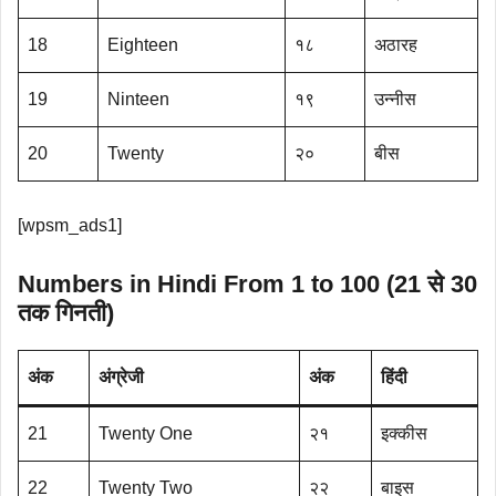
18
Eighteen
१८
अठारह
19
Ninteen
१९
उन्नीस
20
Twenty
२०
बीस
[wpsm_ads1]
Numbers in Hindi From 1 to 100 (21 से 30
तक गिनती)
अंक
अंग्रेजी
अंक
हिंदी
21
Twenty One
२१
इक्कीस
22
Twenty Two
२२
बाइस