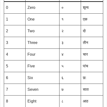
0
Zero
०
शून्य
1
One
१
एक
2
Two
२
दो
3
Three
३
तीन
4
Four
४
चार
5
Five
५
पांच
6
Six
६
छ:
7
Seven
७
सात
8
Eight
८
आठ