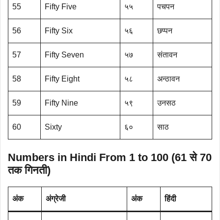
55
Fifty Five
५५
पचपन
56
Fifty Six
५६
छप्पन
57
Fifty Seven
५७
संतावन
58
Fifty Eight
५८
अन्ठावन
59
Fifty Nine
५९
उनसठ
60
Sixty
६०
साठ
Numbers in Hindi From 1 to 100 (61 से 70
तक गिनती)
अंक
अंग्रेजी
अंक
हिंदी